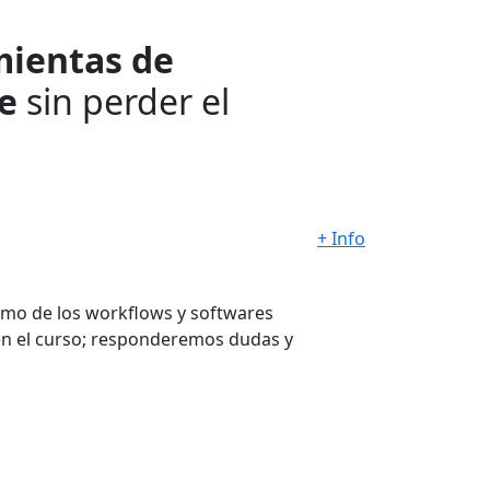
mientas de
je
sin perder el
+ Info
como de los workflows y softwares
 en el curso; responderemos dudas y