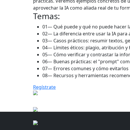
prácticas. Veremos ejemplos concretos de us
aprovechar la IA como aliada real de tu for
Temas:
01—
Qué puede y qué no puede hacer la
02—
La diferencia entre usar la IA para
03—
Casos prácticos: resumir textos, g
04—
Límites éticos: plagio, atribución 
05—
Cómo verificar y contrastar la inf
06—
Buenas prácticas: el "prompt" com
07—
Errores comunes y cómo evitarlos
08—
Recursos y herramientas recomen
Regístrate