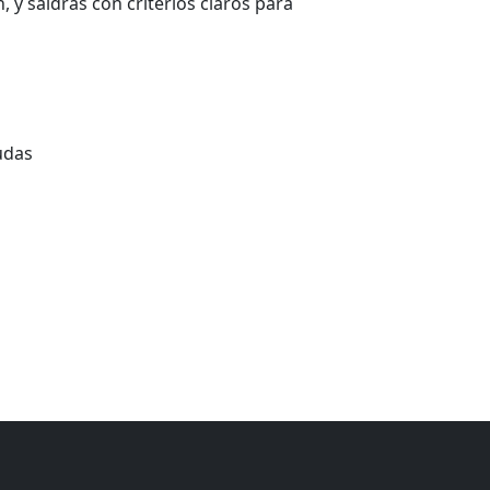
 y saldrás con criterios claros para
udas