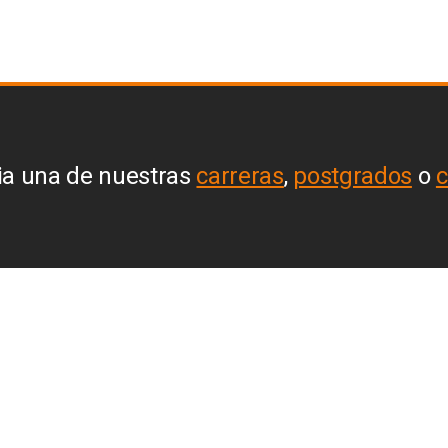
ia una de nuestras
carreras
,
postgrados
o
c