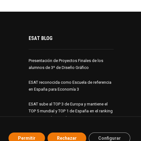
ESAT BLOG
Presentación de Proyectos Finales de los
alumnos de 3º de Diseño Gráfico
ESAT reconocida como Escuela de referencia
en España para Economía 3
ESAT sube al TOP 3 de Europa y mantiene el
TOP 5 mundial y TOP 1 de España en el ranking
internacional GAMEducation
ESAT suma 10 proyectos finalistas en los
Permitir
Rechazar
Configurar
Premios ADCV 2026