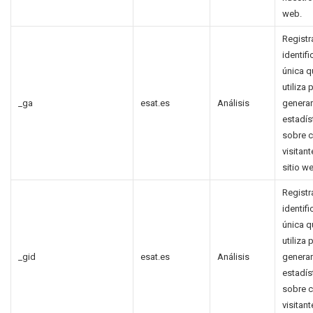
web.
Registr
identif
única q
utiliza 
_ga
esat.es
Análisis
generar
estadís
sobre 
visitant
sitio w
Registr
identif
única q
utiliza 
_gid
esat.es
Análisis
generar
estadís
sobre 
visitant