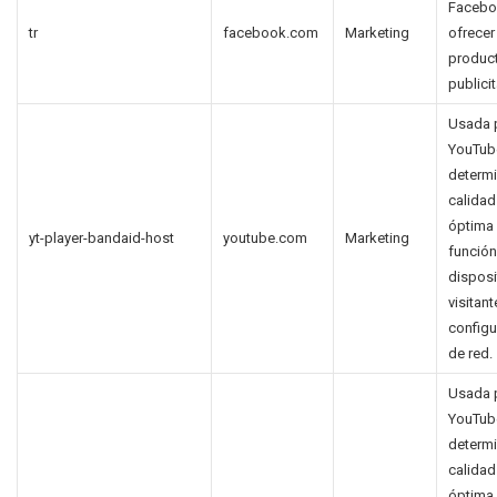
Facebo
tr
facebook.com
Marketing
ofrecer
produc
publicit
Usada 
YouTub
determi
calidad
óptima
yt-player-bandaid-host
youtube.com
Marketing
función
disposi
visitant
configu
de red.
Usada 
YouTub
determi
calidad
óptima