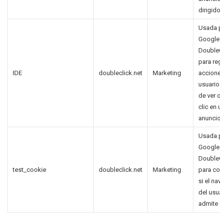
dirigido
Usada 
Google
Double
para reg
IDE
doubleclick.net
Marketing
accione
usuari
de ver 
clic en 
anuncio
Usada 
Google
Double
test_cookie
doubleclick.net
Marketing
para c
si el n
del usu
admite 