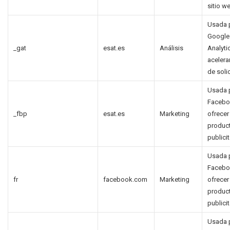
sitio w
Usada 
Google
_gat
esat.es
Análisis
Analyti
acelerar
de soli
Usada 
Facebo
_fbp
esat.es
Marketing
ofrecer
produc
publicit
Usada 
Facebo
fr
facebook.com
Marketing
ofrecer
produc
publicit
Usada 