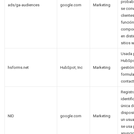
probab
ads/ga-audiences
google.com
Marketing
se conv
cliente
función
compor
en dist
sitios 
Usada 
HubSpot
hsforms.net
HubSpot, Inc
Marketing
gestión
formula
contact
Registr
identif
única d
disposi
NID
google.com
Marketing
un usua
se usa 
anunci