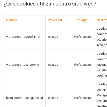
¿Qué cookies utiliza nuestro sitio web?
Nombre
Proveedor
Tipología
Finalid
Usada 
compro
wordpress_logged_in_#
esat.es
Preferencias
usuario
iniciad
Usada 
comprob
wordpress_test_cookie
esat.es
Preferencias
navega
usuario
cookies
Usada p
Learnin
Manag
learn_press_user_guest_id
esat.es
Preferencias
System
nuestro