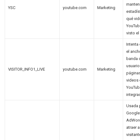
manten
YSC
youtube.com
Marketing
estadís
qué vi
YouTub
visto el
Intenta
el anch
banda 
usuario
VISITOR_INFO1_LIVE
youtube.com
Marketing
página
videos
YouTub
integra
Usada 
Google
AdWord
atraer a
visitan