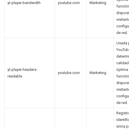
yt-player-bandwidth
youtube.com
Marketing
función
disposi
visitant
configu
de red.
Usada 
YouTub
determi
calidad
yt-player-headers-
óptima
youtube.com
Marketing
readable
función
disposi
visitant
configu
de red.
Registr
identif
única p