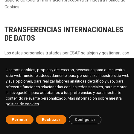
dispone de toda la información preceptiva en nuestra Política de
Cookies.
TRANSFERENCIAS INTERNACIONALES
DE DATOS
Los datos personales tratados por ESAT se alojan y gestionan, con
carácter general, en infraestructuras ubicadas en la Unión
Europea. No obstante, determinados tratamientos se realizan a
Usamos cookies, propias y de terceros, necesarias para que nuestro
través de proveedores de servicios tecnológicos establecidos
sitio web funcione adecuadamente, para personalizar nuestro sitio web
fuera del Espacio Económico Europeo (EEE), en particular
y sus opciones, para realizar labores analíticas de tráfico y uso, para
ofrecerte funciones relacionadas con las redes sociales, para mejorar
plataformas de gestión de relaciones con interesados (CRM) cuya
la navegación, para adaptarnos a tus preferencias y para mostrarte
entidad matriz se encuentra en Estados Unidos. En tal caso,
contenido relevante personalizado. Más información sobre nuestra
cualquier transferencia internacional se lleva a cabo de
política de cookies
.
conformidad con el marco legal europeo vigente y utilizando
mecanismos de transferencia autorizados por el mismo. En
Permitir
Rechazar
Configurar
particular, cuando nuestros proveedores en Estados Unidos se
encuentran adheridos al “EU–US Data Privacy Framework”