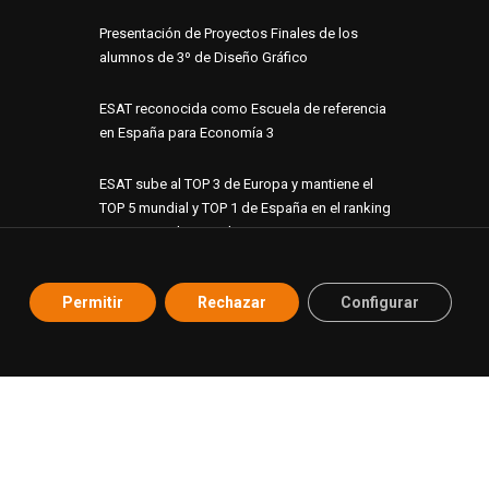
Presentación de Proyectos Finales de los
alumnos de 3º de Diseño Gráfico
ESAT reconocida como Escuela de referencia
en España para Economía 3
ESAT sube al TOP 3 de Europa y mantiene el
TOP 5 mundial y TOP 1 de España en el ranking
internacional GAMEducation
ESAT suma 10 proyectos finalistas en los
Permitir
Rechazar
Configurar
Premios ADCV 2026