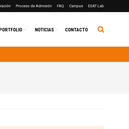
ciación
Proceso de Admisión
FAQ
Campus
ESAT Lab
PORTFOLIO
NOTICIAS
CONTACTO