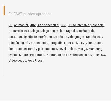
En ESAT puedes aprender
,
,
,
,
,
,
3D
Animación
Arte
Arte conceptual
CSS
Curso Intensivo presencial
,
,
,
Desarrollo web
Dibujo
Dibujo con Tableta Digital
Diseñador de
,
,
,
,
sistemas
diseño de interfaces
Diseño de videojuegos
Diseño web
,
,
,
,
,
edición digital y autoedición
Fotografía
Front-end
HTML
Ilustración
,
,
,
Ilustración editorial y publicaciones
Level Builder
Manga
Marketing
,
,
,
,
,
,
,
Online
Master
Postgrado
Programación de videojuegos
UI
Unity
UX
,
Videojuegos
WordPress