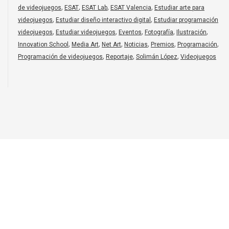
,
,
,
,
de videojuegos
ESAT
ESAT Lab
ESAT Valencia
Estudiar arte para
,
,
videojuegos
Estudiar diseño interactivo digital
Estudiar programación
,
,
,
,
,
videojuegos
Estudiar videojuegos
Eventos
Fotografía
Ilustración
,
,
,
,
,
,
Innovation School
Media Art
Net Art
Noticias
Premios
Programación
,
,
,
Programación de videojuegos
Reportaje
Solimán López
Videojuegos