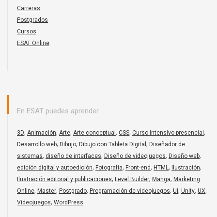
Carreras
Postgrados
Cursos
ESAT Online
En ESAT puedes aprender
,
,
,
,
,
,
3D
Animación
Arte
Arte conceptual
CSS
Curso Intensivo presencial
,
,
,
Desarrollo web
Dibujo
Dibujo con Tableta Digital
Diseñador de
,
,
,
,
sistemas
diseño de interfaces
Diseño de videojuegos
Diseño web
,
,
,
,
,
edición digital y autoedición
Fotografía
Front-end
HTML
Ilustración
,
,
,
Ilustración editorial y publicaciones
Level Builder
Manga
Marketing
,
,
,
,
,
,
,
Online
Master
Postgrado
Programación de videojuegos
UI
Unity
UX
,
Videojuegos
WordPress