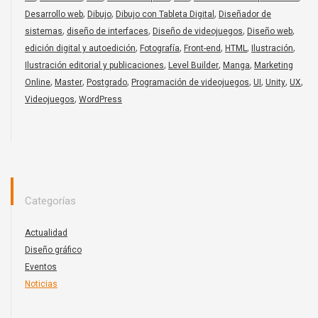
,
,
,
Desarrollo web
Dibujo
Dibujo con Tableta Digital
Diseñador de
,
,
,
,
sistemas
diseño de interfaces
Diseño de videojuegos
Diseño web
,
,
,
,
,
edición digital y autoedición
Fotografía
Front-end
HTML
Ilustración
,
,
,
Ilustración editorial y publicaciones
Level Builder
Manga
Marketing
,
,
,
,
,
,
,
Online
Master
Postgrado
Programación de videojuegos
UI
Unity
UX
,
Videojuegos
WordPress
Categorías
Actualidad
Diseño gráfico
Eventos
Noticias