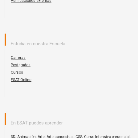
Verificaciones externas
Estudia en nuestra Escuela
Carreras
Postgrados
Cursos
ESAT Online
En ESAT puedes aprender
,
,
,
,
,
,
3D
Animación
Arte
Arte conceptual
CSS
Curso Intensivo presencial