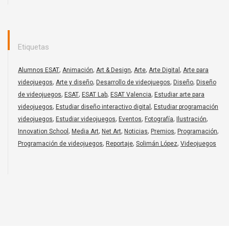
Etiquetas
,
,
,
,
,
Alumnos ESAT
Animación
Art & Design
Arte
Arte Digital
Arte para
,
,
,
,
videojuegos
Arte y diseño
Desarrollo de videojuegos
Diseño
Diseño
,
,
,
,
de videojuegos
ESAT
ESAT Lab
ESAT Valencia
Estudiar arte para
,
,
videojuegos
Estudiar diseño interactivo digital
Estudiar programación
,
,
,
,
,
videojuegos
Estudiar videojuegos
Eventos
Fotografía
Ilustración
,
,
,
,
,
,
Innovation School
Media Art
Net Art
Noticias
Premios
Programación
,
,
,
Programación de videojuegos
Reportaje
Solimán López
Videojuegos