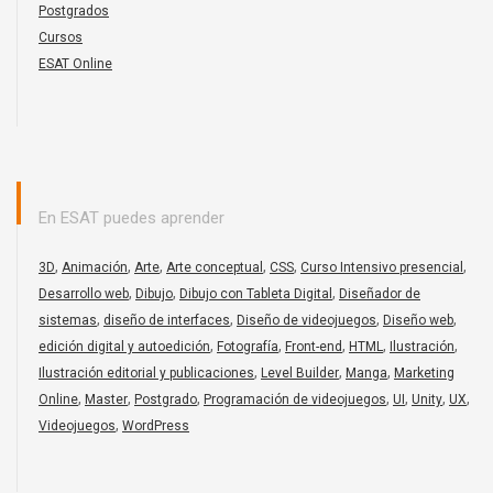
Postgrados
Cursos
ESAT Online
En ESAT puedes aprender
,
,
,
,
,
,
3D
Animación
Arte
Arte conceptual
CSS
Curso Intensivo presencial
,
,
,
Desarrollo web
Dibujo
Dibujo con Tableta Digital
Diseñador de
,
,
,
,
sistemas
diseño de interfaces
Diseño de videojuegos
Diseño web
,
,
,
,
,
edición digital y autoedición
Fotografía
Front-end
HTML
Ilustración
,
,
,
Ilustración editorial y publicaciones
Level Builder
Manga
Marketing
,
,
,
,
,
,
,
Online
Master
Postgrado
Programación de videojuegos
UI
Unity
UX
,
Videojuegos
WordPress