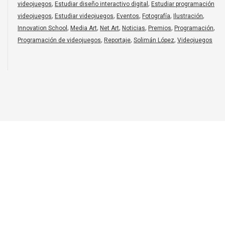
,
,
videojuegos
Estudiar diseño interactivo digital
Estudiar programación
,
,
,
,
,
videojuegos
Estudiar videojuegos
Eventos
Fotografía
Ilustración
,
,
,
,
,
,
Innovation School
Media Art
Net Art
Noticias
Premios
Programación
,
,
,
Programación de videojuegos
Reportaje
Solimán López
Videojuegos