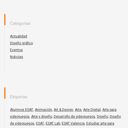
Categorías
Actualidad
Diseño gráfico
Eventos
Noticias
Etiquetas
,
,
,
,
,
Alumnos ESAT
Animación
Art & Design
Arte
Arte Digital
Arte para
,
,
,
,
videojuegos
Arte y diseño
Desarrollo de videojuegos
Diseño
Diseño
,
,
,
,
de videojuegos
ESAT
ESAT Lab
ESAT Valencia
Estudiar arte para