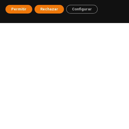
Permitir
Rechazar
Configurar
© ESAT Education
Aviso legal
Política de privacidad
Cookies
Buzón ético