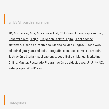
En ESAT puedes aprender
,
,
,
,
,
,
3D
Animación
Arte
Arte conceptual
CSS
Curso Intensivo presencial
,
,
,
Desarrollo web
Dibujo
Dibujo con Tableta Digital
Diseñador de
,
,
,
,
sistemas
diseño de interfaces
Diseño de videojuegos
Diseño web
,
,
,
,
,
edición digital y autoedición
Fotografía
Front-end
HTML
Ilustración
,
,
,
Ilustración editorial y publicaciones
Level Builder
Manga
Marketing
,
,
,
,
,
,
,
Online
Master
Postgrado
Programación de videojuegos
UI
Unity
UX
,
Videojuegos
WordPress
Categorías