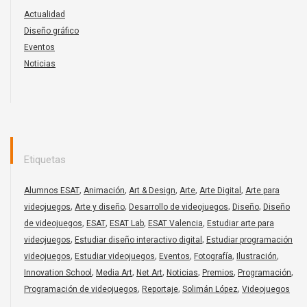
Actualidad
Diseño gráfico
Eventos
Noticias
Etiquetas
,
,
,
,
,
Alumnos ESAT
Animación
Art & Design
Arte
Arte Digital
Arte para
,
,
,
,
videojuegos
Arte y diseño
Desarrollo de videojuegos
Diseño
Diseño
,
,
,
,
de videojuegos
ESAT
ESAT Lab
ESAT Valencia
Estudiar arte para
,
,
videojuegos
Estudiar diseño interactivo digital
Estudiar programación
,
,
,
,
,
videojuegos
Estudiar videojuegos
Eventos
Fotografía
Ilustración
,
,
,
,
,
,
Innovation School
Media Art
Net Art
Noticias
Premios
Programación
,
,
,
Programación de videojuegos
Reportaje
Solimán López
Videojuegos