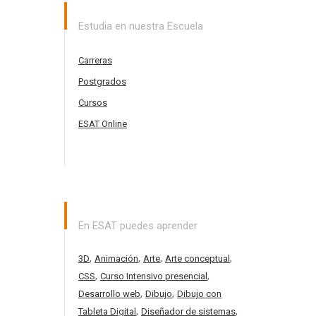
Estudia en nuestra Escuela
Carreras
Postgrados
Cursos
ESAT Online
En ESAT puedes aprender
,
,
,
,
3D
Animación
Arte
Arte conceptual
,
,
CSS
Curso Intensivo presencial
,
,
Desarrollo web
Dibujo
Dibujo con
,
,
Tableta Digital
Diseñador de sistemas