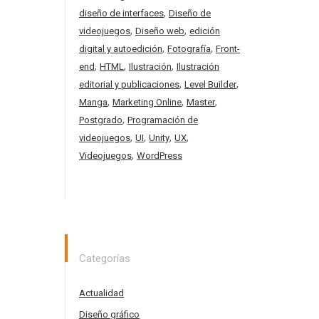
,
diseño de interfaces
Diseño de
,
,
videojuegos
Diseño web
edición
,
,
digital y autoedición
Fotografía
Front-
,
,
,
end
HTML
Ilustración
Ilustración
,
,
editorial y publicaciones
Level Builder
,
,
,
Manga
Marketing Online
Master
,
Postgrado
Programación de
,
,
,
,
videojuegos
UI
Unity
UX
,
Videojuegos
WordPress
Categorías
Actualidad
Diseño gráfico