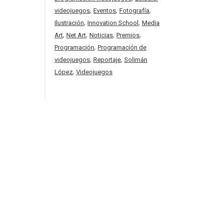
,
,
,
videojuegos
Eventos
Fotografía
,
,
Ilustración
Innovation School
Media
,
,
,
,
Art
Net Art
Noticias
Premios
,
Programación
Programación de
,
,
videojuegos
Reportaje
Solimán
,
López
Videojuegos