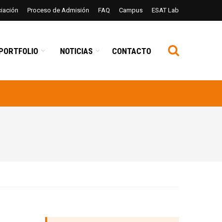
ciación
Proceso de Admisión
FAQ
Campus
ESAT Lab
PORTFOLIO
NOTICIAS
CONTACTO