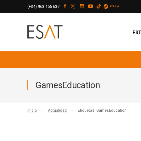
(+34)
963 155 637
EST
GamesEducation
Inicio
Actualidad
Etiquetas: GamesEducation