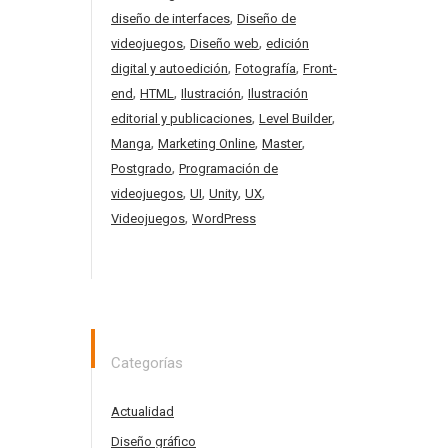
,
diseño de interfaces
Diseño de
,
,
videojuegos
Diseño web
edición
,
,
digital y autoedición
Fotografía
Front-
,
,
,
end
HTML
Ilustración
Ilustración
,
,
editorial y publicaciones
Level Builder
,
,
,
Manga
Marketing Online
Master
,
Postgrado
Programación de
,
,
,
,
videojuegos
UI
Unity
UX
,
Videojuegos
WordPress
Categorías
Actualidad
Diseño gráfico