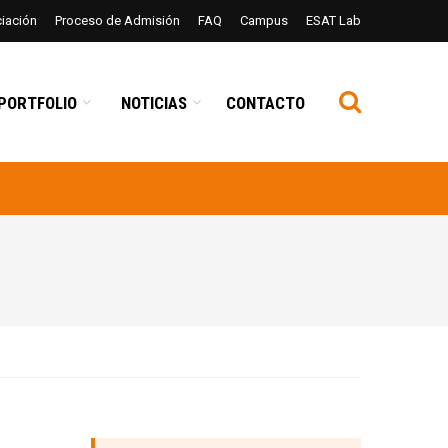
ciación
Proceso de Admisión
FAQ
Campus
ESAT Lab
PORTFOLIO
NOTICIAS
CONTACTO