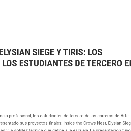
LYSIAN SIEGE Y TIRIS: LOS
 LOS ESTUDIANTES DE TERCERO E
ncia profesional, los estudiantes de tercero de las carreras de Arte,
entado sus proyectos finales: Inside the Crows Nest, Elysian Siege 
vidad y la solidez técnica que define a la escuela. La presentación tuvo