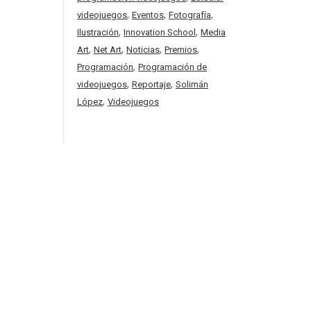
,
,
,
videojuegos
Eventos
Fotografía
,
,
Ilustración
Innovation School
Media
,
,
,
,
Art
Net Art
Noticias
Premios
,
Programación
Programación de
,
,
videojuegos
Reportaje
Solimán
,
López
Videojuegos