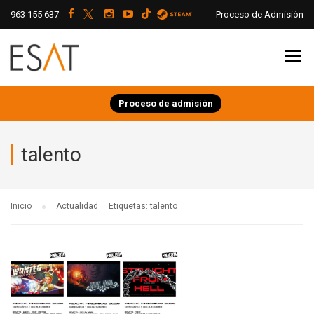
963 155 637
Proceso de Admisión
Proceso de admisión
talento
Inicio
Actualidad
Etiquetas: talento