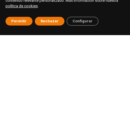
contenido relevante personalizado. Más información sobre nuestra
política de cookies
.
Permitir
Rechazar
Configurar
© ESAT Education
Aviso legal
Política de privacidad
Cookies
Buzón ético