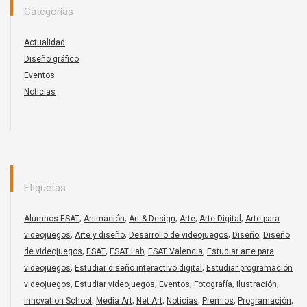
Categorías
Actualidad
Diseño gráfico
Eventos
Noticias
Etiquetas
,
,
,
,
,
Alumnos ESAT
Animación
Art & Design
Arte
Arte Digital
Arte para
,
,
,
,
videojuegos
Arte y diseño
Desarrollo de videojuegos
Diseño
Diseño
,
,
,
,
de videojuegos
ESAT
ESAT Lab
ESAT Valencia
Estudiar arte para
,
,
videojuegos
Estudiar diseño interactivo digital
Estudiar programación
,
,
,
,
,
videojuegos
Estudiar videojuegos
Eventos
Fotografía
Ilustración
,
,
,
,
,
,
Innovation School
Media Art
Net Art
Noticias
Premios
Programación