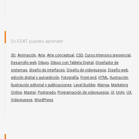
En ESAT puedes aprender
,
,
,
,
,
,
3D
Animación
Arte
Arte conceptual
CSS
Curso Intensivo presencial
,
,
,
Desarrollo web
Dibujo
Dibujo con Tableta Digital
Diseñador de
,
,
,
,
sistemas
diseño de interfaces
Diseño de videojuegos
Diseño web
,
,
,
,
,
edición digital y autoedición
Fotografía
Front-end
HTML
Ilustración
,
,
,
Ilustración editorial y publicaciones
Level Builder
Manga
Marketing
,
,
,
,
,
,
,
Online
Master
Postgrado
Programación de videojuegos
UI
Unity
UX
,
Videojuegos
WordPress