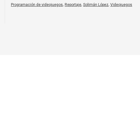
,
,
,
Programación de videojuegos
Reportaje
Solimán López
Videojuegos