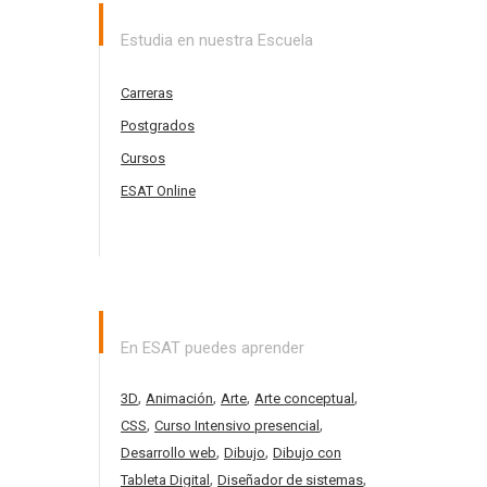
Estudia en nuestra Escuela
Carreras
Postgrados
Cursos
ESAT Online
En ESAT puedes aprender
,
,
,
,
3D
Animación
Arte
Arte conceptual
,
,
CSS
Curso Intensivo presencial
,
,
Desarrollo web
Dibujo
Dibujo con
,
,
Tableta Digital
Diseñador de sistemas