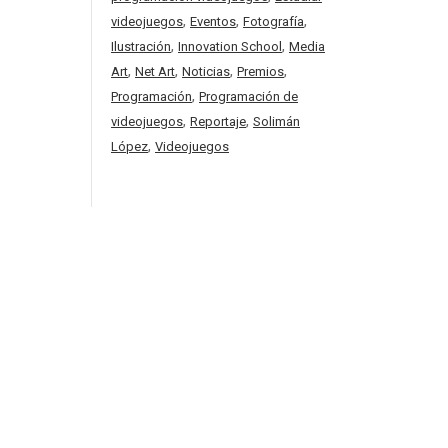
,
,
,
videojuegos
Eventos
Fotografía
,
,
Ilustración
Innovation School
Media
,
,
,
,
Art
Net Art
Noticias
Premios
,
Programación
Programación de
,
,
videojuegos
Reportaje
Solimán
,
López
Videojuegos