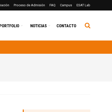
ciación
Proceso de Admisión
FAQ
Campus
ESAT Lab
PORTFOLIO
NOTICIAS
CONTACTO