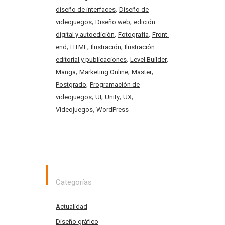
,
diseño de interfaces
Diseño de
,
,
videojuegos
Diseño web
edición
,
,
digital y autoedición
Fotografía
Front-
,
,
,
end
HTML
Ilustración
Ilustración
,
,
editorial y publicaciones
Level Builder
,
,
,
Manga
Marketing Online
Master
,
Postgrado
Programación de
,
,
,
,
videojuegos
UI
Unity
UX
,
Videojuegos
WordPress
Categorías
Actualidad
Diseño gráfico