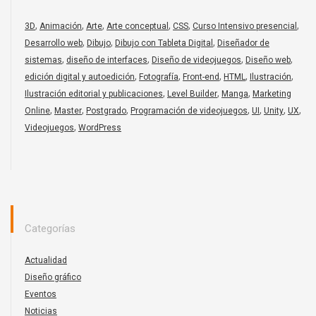
,
,
,
,
,
,
3D
Animación
Arte
Arte conceptual
CSS
Curso Intensivo presencial
,
,
,
Desarrollo web
Dibujo
Dibujo con Tableta Digital
Diseñador de
,
,
,
,
sistemas
diseño de interfaces
Diseño de videojuegos
Diseño web
,
,
,
,
,
edición digital y autoedición
Fotografía
Front-end
HTML
Ilustración
,
,
,
Ilustración editorial y publicaciones
Level Builder
Manga
Marketing
,
,
,
,
,
,
,
Online
Master
Postgrado
Programación de videojuegos
UI
Unity
UX
,
Videojuegos
WordPress
Categorías
Actualidad
Diseño gráfico
Eventos
Noticias