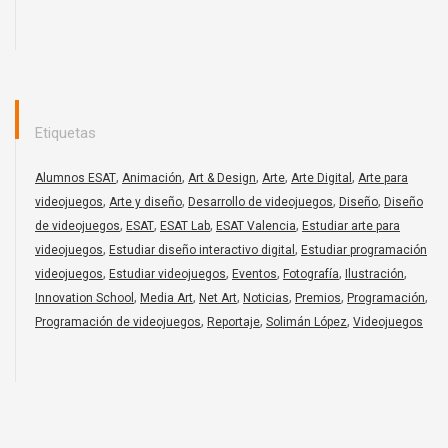
Etiquetas
,
,
,
,
,
Alumnos ESAT
Animación
Art & Design
Arte
Arte Digital
Arte para
,
,
,
,
videojuegos
Arte y diseño
Desarrollo de videojuegos
Diseño
Diseño
,
,
,
,
de videojuegos
ESAT
ESAT Lab
ESAT Valencia
Estudiar arte para
,
,
videojuegos
Estudiar diseño interactivo digital
Estudiar programación
,
,
,
,
,
videojuegos
Estudiar videojuegos
Eventos
Fotografía
Ilustración
,
,
,
,
,
,
Innovation School
Media Art
Net Art
Noticias
Premios
Programación
,
,
,
Programación de videojuegos
Reportaje
Solimán López
Videojuegos