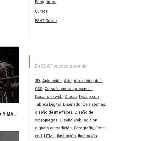
Postgrados
Cursos
ESAT Online
En ESAT puedes aprender
,
,
,
,
3D
Animación
Arte
Arte conceptual
,
,
CSS
Curso Intensivo presencial
,
,
Desarrollo web
Dibujo
Dibujo con
,
,
Tableta Digital
Diseñador de sistemas
,
diseño de interfaces
Diseño de
ESAT SUBE AL TOP 3 DE EUROPA Y MANTIENE EL TOP 5 MUNDIAL Y TOP 1 DE ESPAÑA EN EL RANKING INTERNACIONAL GAMEDUCATION
,
,
videojuegos
Diseño web
edición
,
,
digital y autoedición
Fotografía
Front-
,
,
,
end
HTML
Ilustración
Ilustración