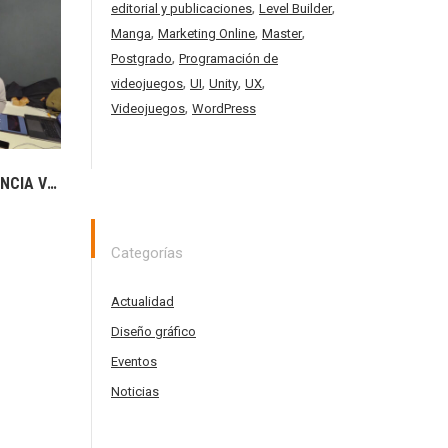
,
,
editorial y publicaciones
Level Builder
,
,
,
Manga
Marketing Online
Master
,
Postgrado
Programación de
,
,
,
,
videojuegos
UI
Unity
UX
,
Videojuegos
WordPress
LA DIRECTIVA DE BERKLEE VALENCIA VISITA ESAT VALENCIA
Categorías
Actualidad
Diseño gráfico
Eventos
Noticias