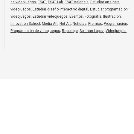
,
,
,
,
de videojuegos
ESAT
ESAT Lab
ESAT Valencia
Estudiar arte para
,
,
videojuegos
Estudiar diseño interactivo digital
Estudiar programación
,
,
,
,
,
videojuegos
Estudiar videojuegos
Eventos
Fotografía
Ilustración
,
,
,
,
,
,
Innovation School
Media Art
Net Art
Noticias
Premios
Programación
,
,
,
Programación de videojuegos
Reportaje
Solimán López
Videojuegos