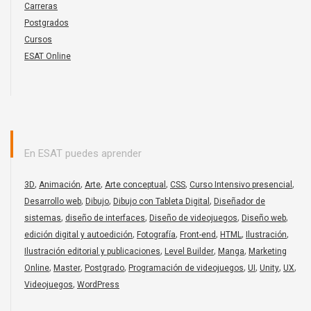
Carreras
Postgrados
Cursos
ESAT Online
En ESAT puedes aprender
,
,
,
,
,
,
3D
Animación
Arte
Arte conceptual
CSS
Curso Intensivo presencial
,
,
,
Desarrollo web
Dibujo
Dibujo con Tableta Digital
Diseñador de
,
,
,
,
sistemas
diseño de interfaces
Diseño de videojuegos
Diseño web
,
,
,
,
,
edición digital y autoedición
Fotografía
Front-end
HTML
Ilustración
,
,
,
Ilustración editorial y publicaciones
Level Builder
Manga
Marketing
,
,
,
,
,
,
,
Online
Master
Postgrado
Programación de videojuegos
UI
Unity
UX
,
Videojuegos
WordPress