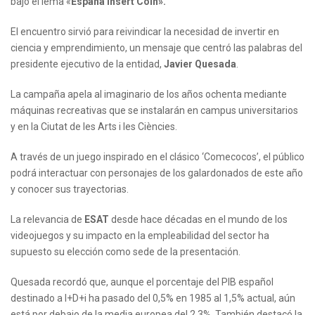
bajo el lema «
España Insert Coin».
El encuentro sirvió para reivindicar la necesidad de invertir en
ciencia y emprendimiento, un mensaje que centró las palabras del
presidente ejecutivo de la entidad,
Javier Quesada
.
La campaña apela al imaginario de los años ochenta mediante
máquinas recreativas que se instalarán en campus universitarios
y en la Ciutat de les Arts i les Ciències.
A través de un juego inspirado en el clásico ‘Comecocos’, el público
podrá interactuar con personajes de los galardonados de este año
y conocer sus trayectorias.
La relevancia de
ESAT
desde hace décadas en el mundo de los
videojuegos y su impacto en la empleabilidad del sector ha
supuesto su elección como sede de la presentación.
Quesada recordó que, aunque el porcentaje del PIB español
destinado a I+D+i ha pasado del 0,5% en 1985 al 1,5% actual, aún
está por debajo de la media europea del 2,3%. También destacó la