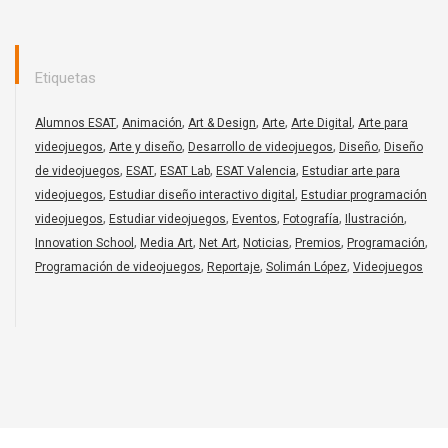
Etiquetas
,
,
,
,
,
Alumnos ESAT
Animación
Art & Design
Arte
Arte Digital
Arte para
,
,
,
,
videojuegos
Arte y diseño
Desarrollo de videojuegos
Diseño
Diseño
,
,
,
,
de videojuegos
ESAT
ESAT Lab
ESAT Valencia
Estudiar arte para
,
,
videojuegos
Estudiar diseño interactivo digital
Estudiar programación
,
,
,
,
,
videojuegos
Estudiar videojuegos
Eventos
Fotografía
Ilustración
,
,
,
,
,
,
Innovation School
Media Art
Net Art
Noticias
Premios
Programación
,
,
,
Programación de videojuegos
Reportaje
Solimán López
Videojuegos