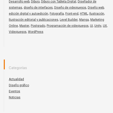
,
,
,
Desarrollo web
Dibujo
Dibujo con Tableta Digital
Diseñador de
,
,
,
,
sistemas
diseño de interfaces
Diseño de videojuegos
Diseño web
,
,
,
,
,
edición digital y autoedición
Fotografía
Front-end
HTML
Ilustración
,
,
,
Ilustración editorial y publicaciones
Level Builder
Manga
Marketing
,
,
,
,
,
,
,
Online
Master
Postgrado
Programación de videojuegos
UI
Unity
UX
,
Videojuegos
WordPress
Categorías
Actualidad
Diseño gráfico
Eventos
Noticias