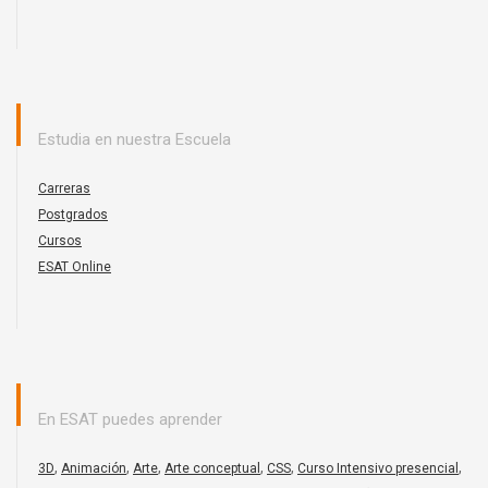
Estudia en nuestra Escuela
Carreras
Postgrados
Cursos
ESAT Online
En ESAT puedes aprender
,
,
,
,
,
,
3D
Animación
Arte
Arte conceptual
CSS
Curso Intensivo presencial