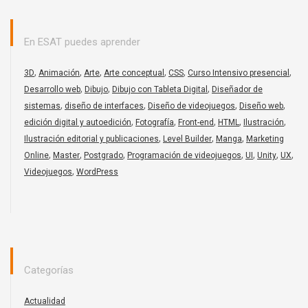
En ESAT puedes aprender
,
,
,
,
,
,
3D
Animación
Arte
Arte conceptual
CSS
Curso Intensivo presencial
,
,
,
Desarrollo web
Dibujo
Dibujo con Tableta Digital
Diseñador de
,
,
,
,
sistemas
diseño de interfaces
Diseño de videojuegos
Diseño web
,
,
,
,
,
edición digital y autoedición
Fotografía
Front-end
HTML
Ilustración
,
,
,
Ilustración editorial y publicaciones
Level Builder
Manga
Marketing
,
,
,
,
,
,
,
Online
Master
Postgrado
Programación de videojuegos
UI
Unity
UX
,
Videojuegos
WordPress
Categorías
Actualidad