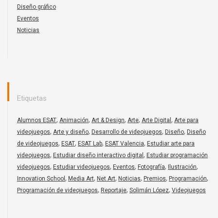
Diseño gráfico
Eventos
Noticias
Etiquetas
,
,
,
,
,
Alumnos ESAT
Animación
Art & Design
Arte
Arte Digital
Arte para
,
,
,
,
videojuegos
Arte y diseño
Desarrollo de videojuegos
Diseño
Diseño
,
,
,
,
de videojuegos
ESAT
ESAT Lab
ESAT Valencia
Estudiar arte para
,
,
videojuegos
Estudiar diseño interactivo digital
Estudiar programación
,
,
,
,
,
videojuegos
Estudiar videojuegos
Eventos
Fotografía
Ilustración
,
,
,
,
,
,
Innovation School
Media Art
Net Art
Noticias
Premios
Programación
,
,
,
Programación de videojuegos
Reportaje
Solimán López
Videojuegos