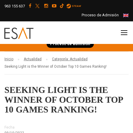
963 155 637
Proceso de Admisión
Proceso de admisión
Inicio
Actualidad
Categoría: Actualidad
Seeking Light is the Winner of October Top 10 Games Ranking!
SEEKING LIGHT IS THE
WINNER OF OCTOBER TOP
10 GAMES RANKING!
Fecha