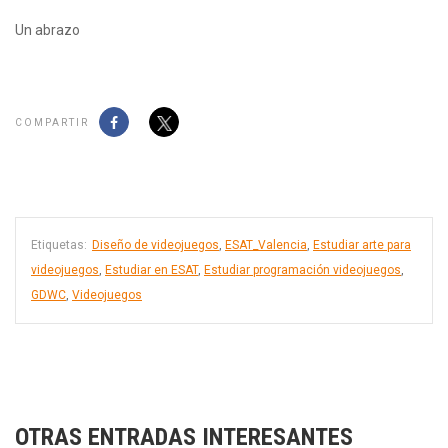
Un abrazo
COMPARTIR
Etiquetas:
Diseño de videojuegos
,
ESAT_Valencia
,
Estudiar arte para
videojuegos
,
Estudiar en ESAT
,
Estudiar programación videojuegos
,
GDWC
,
Videojuegos
OTRAS ENTRADAS INTERESANTES