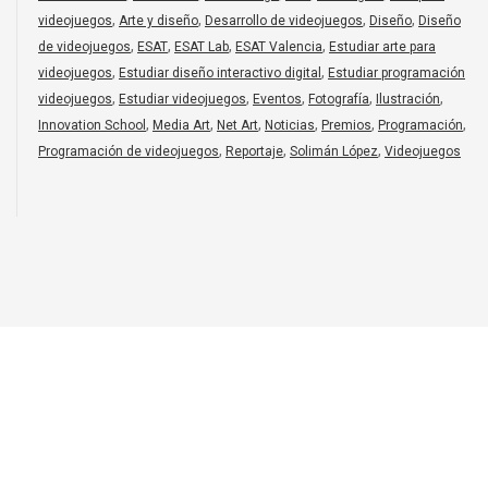
,
,
,
,
videojuegos
Arte y diseño
Desarrollo de videojuegos
Diseño
Diseño
,
,
,
,
de videojuegos
ESAT
ESAT Lab
ESAT Valencia
Estudiar arte para
,
,
videojuegos
Estudiar diseño interactivo digital
Estudiar programación
,
,
,
,
,
videojuegos
Estudiar videojuegos
Eventos
Fotografía
Ilustración
,
,
,
,
,
,
Innovation School
Media Art
Net Art
Noticias
Premios
Programación
,
,
,
Programación de videojuegos
Reportaje
Solimán López
Videojuegos