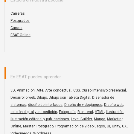
Estudia en nuestra Escuela
Carreras
Postgrados
Cursos
ESAT Online
En ESAT puedes aprender
,
,
,
,
,
,
3D
Animación
Arte
Arte conceptual
CSS
Curso Intensivo presencial
,
,
,
Desarrollo web
Dibujo
Dibujo con Tableta Digital
Diseñador de
,
,
,
,
sistemas
diseño de interfaces
Diseño de videojuegos
Diseño web
,
,
,
,
,
edición digital y autoedición
Fotografía
Front-end
HTML
Ilustración
,
,
,
Ilustración editorial y publicaciones
Level Builder
Manga
Marketing
,
,
,
,
,
,
,
Online
Master
Postgrado
Programación de videojuegos
UI
Unity
UX
,
Videojuegos
WordPress