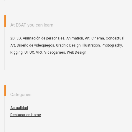
At ESAT you can learn
,
,
,
,
,
,
2D
3D
Animación de personajes
Animation
Art
Cinema
Conceptual
,
,
,
,
,
Art
Diseño de videojuegos
Graphic Design
Illustration
Photography
,
,
,
,
,
Rigging
UI
UX
VFX
Videogames
Web Design
Categories
Actualidad
Destacar en Home