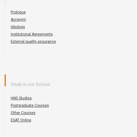
Prologue
Acronym
Ideology
Institutional Agreements
External quality assurance
Study in our School
HND Studies
Postgraduate Courses
Other Courses
ESAT Online