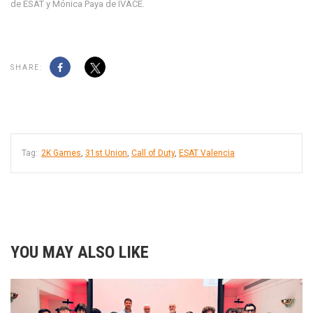
de ESAT y Mónica Paya de IVACE.
SHARE:
Tag:
2K Games
,
31st Union
,
Call of Duty
,
ESAT Valencia
YOU MAY ALSO LIKE