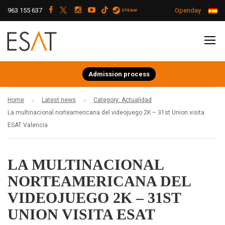
963 155 637
Openday
Admission process
Home
Latest news
Category: Actualidad
La multinacional norteamericana del videojuego 2K – 31st Union visita
ESAT Valencia
LA MULTINACIONAL
NORTEAMERICANA DEL
VIDEOJUEGO 2K – 31ST
UNION VISITA ESAT