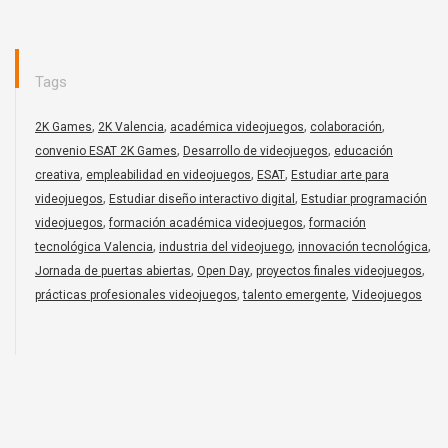
Tags
,
,
,
,
2K Games
2K Valencia
académica videojuegos
colaboración
,
,
convenio ESAT 2K Games
Desarrollo de videojuegos
educación
,
,
,
creativa
empleabilidad en videojuegos
ESAT
Estudiar arte para
,
,
videojuegos
Estudiar diseño interactivo digital
Estudiar programación
,
,
videojuegos
formación académica videojuegos
formación
,
,
,
tecnológica Valencia
industria del videojuego
innovación tecnológica
,
,
,
Jornada de puertas abiertas
Open Day
proyectos finales videojuegos
,
,
prácticas profesionales videojuegos
talento emergente
Videojuegos