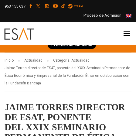
963 155 637
Proceso de Admisión
Proceso de admisión
Inicio
Actualidad
Categoría: Actualidad
Jaime Torres director de ESAT, ponente del XXIX Seminario Permanente de
Ética Económica y Empresarial de la Fundación Étnor en colaboración con
la Fundación Bancaja
JAIME TORRES DIRECTOR
DE ESAT, PONENTE
DEL XXIX SEMINARIO