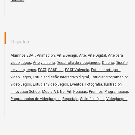
Etiquetas
,
,
,
,
,
Alumnos ESAT
Animación
Art & Design
Arte
Arte Digital
Arte para
,
,
,
,
videojuegos
Arte y diseño
Desarrollo de videojuegos
Diseño
Diseño
,
,
,
,
de videojuegos
ESAT
ESAT Lab
ESAT Valencia
Estudiar arte para
,
,
videojuegos
Estudiar diseño interactivo digital
Estudiar programación
,
,
,
,
,
videojuegos
Estudiar videojuegos
Eventos
Fotografía
Ilustración
,
,
,
,
,
,
Innovation School
Media Art
Net Art
Noticias
Premios
Programación
,
,
,
Programación de videojuegos
Reportaje
Solimán López
Videojuegos