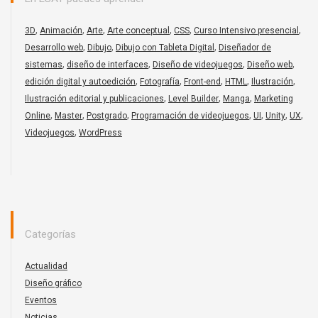
,
,
,
,
,
,
3D
Animación
Arte
Arte conceptual
CSS
Curso Intensivo presencial
,
,
,
Desarrollo web
Dibujo
Dibujo con Tableta Digital
Diseñador de
,
,
,
,
sistemas
diseño de interfaces
Diseño de videojuegos
Diseño web
,
,
,
,
,
edición digital y autoedición
Fotografía
Front-end
HTML
Ilustración
,
,
,
Ilustración editorial y publicaciones
Level Builder
Manga
Marketing
,
,
,
,
,
,
,
Online
Master
Postgrado
Programación de videojuegos
UI
Unity
UX
,
Videojuegos
WordPress
Categorías
Actualidad
Diseño gráfico
Eventos
Noticias